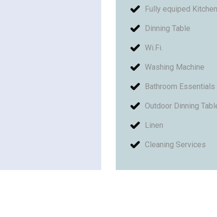
Fully equiped Kitche
Dinning Table
Wi.Fi.
Washing Machine
Bathroom Essentials
Outdoor Dinning Tabl
Linen
Cleaning Services