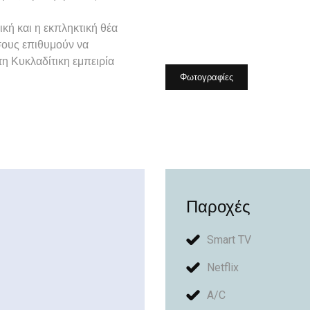
κή και η εκπληκτική θέα
όσους επιθυμούν να
η Κυκλαδίτικη εμπειρία
Φωτογραφίες
Παροχές
Smart TV
Netflix
A/C