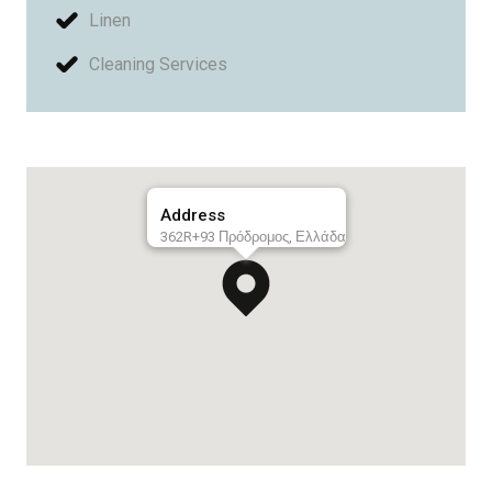
Linen
Cleaning Services
Address
362R+93 Πρόδρομος, Ελλάδα